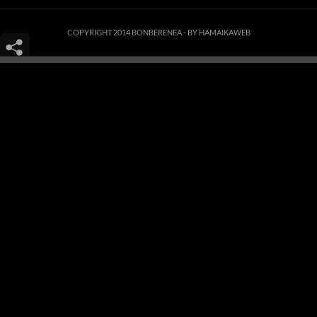
COPYRIGHT 2014 BONBERENEA -
BY HAMAIKAWEB
Este sitio web utiliza cookies para que usted tenga la mejor experiencia de
usuario. Si continúa navegando está dando su consentimiento para la
aceptación de las mencionadas cookies y la aceptación de nuestra
política de
cookies
, pinche el enlace para mayor información.
ACEPTAR