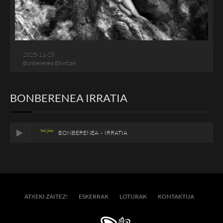
2025-11-28
Bonberenea Ekintzak
BONBERENEA IRRATIA
BONBERENEA - IRRATIA
ATXEKI ZAITEZ!
ESKERRAK
LOTURAK
KONTAKTUA