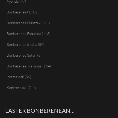
Agenda
(47)
Bonberenea
(1.502)
Bonberenea Ekintzak
(621)
Bonberenea Estudioa
(113)
Bonberenea Irratia
(59)
Bonberenea Sutan
(5)
Bonberenea Txaranga
(164)
Irratsaioak
(56)
Kontzertuak
(741)
LASTER BONBERENEAN…