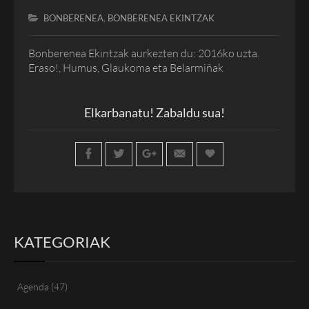
,
BONBERENEA
BONBERENEA EKINTZAK
Bonberenea Ekintzak aurkezten du: 2016ko uzta.
Eraso!, Humus, Glaukoma eta Belarmiñak
Elkarbanatu! Zabaldu sua!
KATEGORIAK
Agenda
(47)