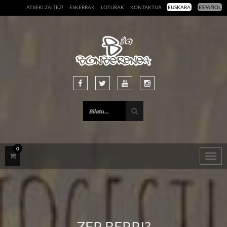
ATXEKI ZAITEZ!
ESKERRAK
LOTURAK
KONTAKTUA
EUSKARA
ESPAÑOL
0
Togg
navig