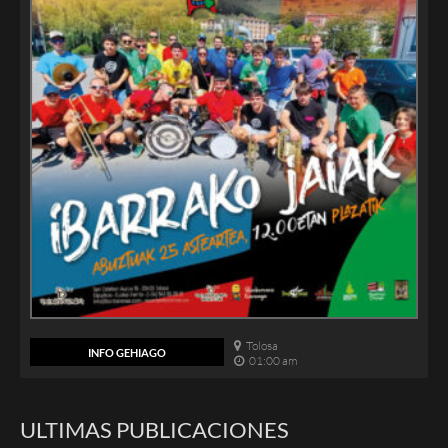
Tolosa
INFO GEHIAGO
01:00 am
ULTIMAS PUBLICACIONES