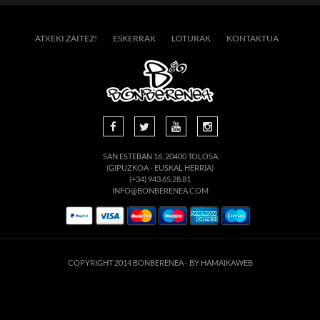
ATXEKI ZAITEZ!
ESKERRAK
LOTURAK
KONTAKTUA
SAN ESTEBAN 16, 20400 TOLOSA
(GIPUZKOA - EUSKAL HERRIA)
(+34) 943.65.28.81
INFO@BONBERENEA.COM
COPYRIGHT 2014 BONBERENEA -
BY HAMAIKAWEB
suario. Si continúa navegando está dando su consentimiento para la aceptación de 
enlace para mayor información.