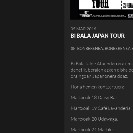
05 MAR 2016
BI BALA JAPAN TOUR
,
BONBERENEA
BONBERENEA 
Bi Bala talde Ataundarrarak ma
denetik, beraien azken diska b
oraingoan Japanonera doaz.
Hona hemen kontzertuen:
Martxoak 18 Daisy Bar.
Martxoak 19 Café Lavanderia.
Martxoak 20 Udawaga.
Martxoak 21 Marble.