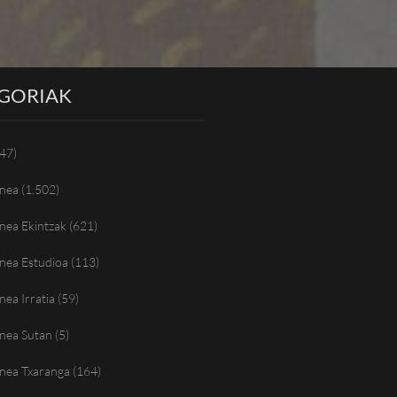
GORIAK
47)
nea
(1.502)
nea Ekintzak
(621)
nea Estudioa
(113)
ea Irratia
(59)
nea Sutan
(5)
nea Txaranga
(164)