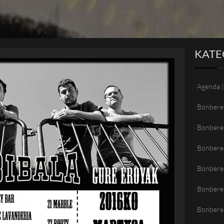
KATE
Agenda
(
Bonbere
Bonbere
Bonbere
Bonberen
Bonbere
Bonbere