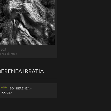
11-28
enea Ekintzak
ERENEA IRRATIA
BONBERENEA -
IRRATIA