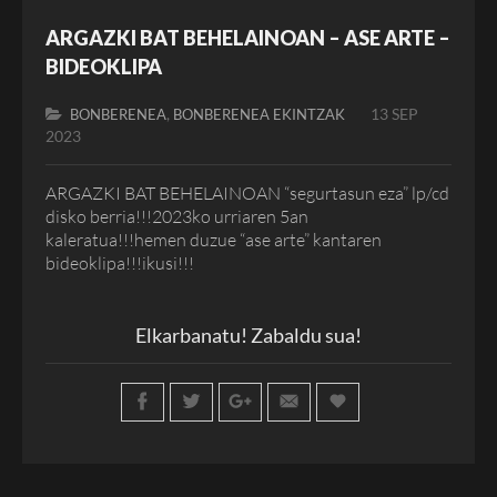
ARGAZKI BAT BEHELAINOAN – ASE ARTE –
BIDEOKLIPA
,
13 SEP
BONBERENEA
BONBERENEA EKINTZAK
2023
ARGAZKI BAT BEHELAINOAN “segurtasun eza” lp/cd
disko berria!!!2023ko urriaren 5an
kaleratua!!!hemen duzue “ase arte” kantaren
bideoklipa!!!ikusi!!!
Elkarbanatu! Zabaldu sua!