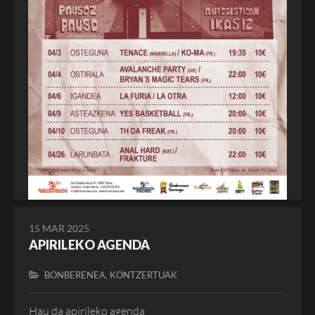
15 MAR 2025
APIRILEKO AGENDA
,
BONBERENEA
KONTZERTUAK
Hau da apirileko agenda