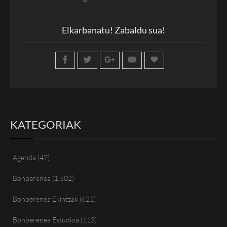
Elkarbanatu! Zabaldu sua!
KATEGORIAK
Agenda
(47)
Bonberenea
(1.502)
Bonberenea Ekintzak
(621)
Bonberenea Estudioa
(113)