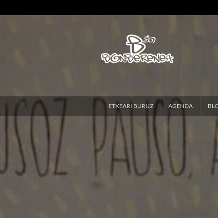
ETXEARI BURUZ
AGENDA
BL