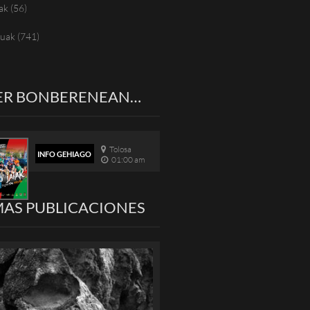
ak
(56)
tuak
(741)
ER BONBERENEAN…
Tolosa
INFO GEHIAGO
01:00 am
MAS PUBLICACIONES