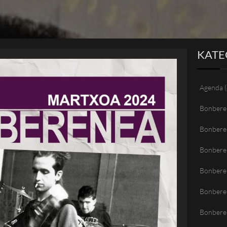
KATE
Agenda
(
Bonbere
Bonbere
Bonbere
Bonberen
Bonbere
Bonbere