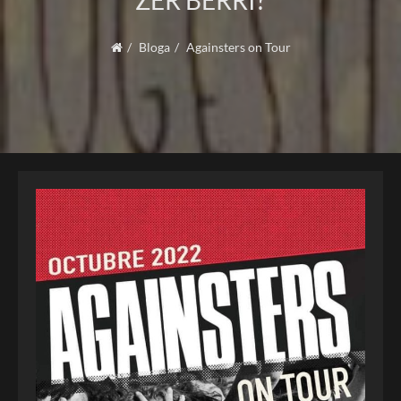
ZER BERRI?
Bloga
Againsters on Tour