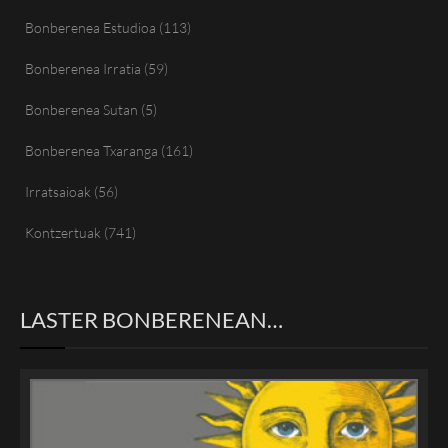
Bonberenea Estudioa
(113)
Bonberenea Irratia
(59)
Bonberenea Sutan
(5)
Bonberenea Txaranga
(161)
Irratsaioak
(56)
Kontzertuak
(741)
LASTER BONBERENEAN…