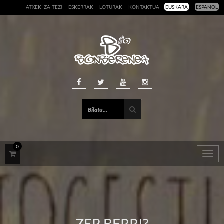
ATXEKI ZAITEZ!
ESKERRAK
LOTURAK
KONTAKTUA
EUSKARA
ESPAÑOL
0
Togg
navig