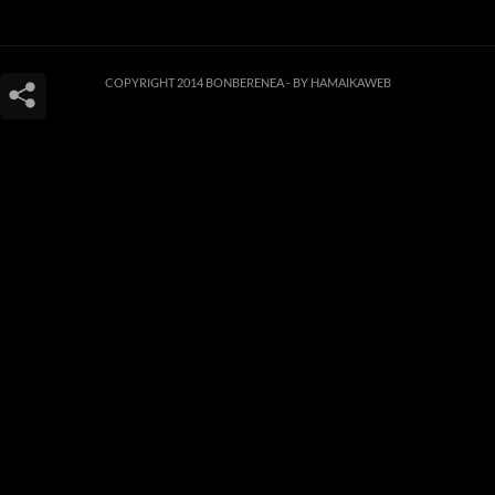
COPYRIGHT 2014 BONBERENEA -
BY HAMAIKAWEB
Este sitio web utiliza cookies para que usted tenga la mejor experiencia de
usuario. Si continúa navegando está dando su consentimiento para la
aceptación de las mencionadas cookies y la aceptación de nuestra
política de
cookies
, pinche el enlace para mayor información.
ACEPTAR