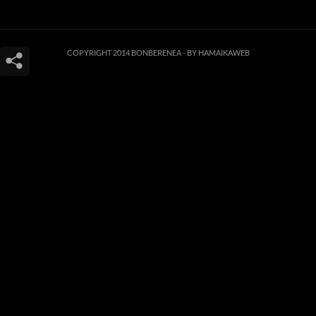
COPYRIGHT 2014 BONBERENEA -
BY HAMAIKAWEB
Este sitio web utiliza cookies para que usted tenga la mejor experiencia de
usuario. Si continúa navegando está dando su consentimiento para la
aceptación de las mencionadas cookies y la aceptación de nuestra
política de
cookies
, pinche el enlace para mayor información.
ACEPTAR