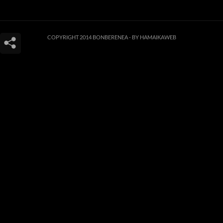
COPYRIGHT 2014 BONBERENEA -
BY HAMAIKAWEB
Este sitio web utiliza cookies para que usted tenga la mejor experiencia de
usuario. Si continúa navegando está dando su consentimiento para la
aceptación de las mencionadas cookies y la aceptación de nuestra
política de
cookies
, pinche el enlace para mayor información.
ACEPTAR