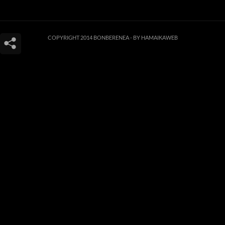
COPYRIGHT 2014 BONBERENEA -
BY HAMAIKAWEB
Este sitio web utiliza cookies para que usted tenga la mejor experiencia de
usuario. Si continúa navegando está dando su consentimiento para la
aceptación de las mencionadas cookies y la aceptación de nuestra
política de
cookies
, pinche el enlace para mayor información.
ACEPTAR