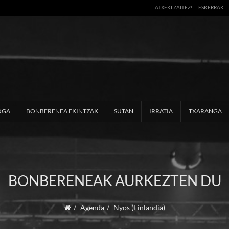
ATXEKI ZAITEZ!
ESKERRAK
OGA
BONBERENEA EKINTZAK
SUTAN
IRRATIA
TXARANGA
BONBERENEAK AURKEZTEN DU
Agenda
Nyos (Finlandia)