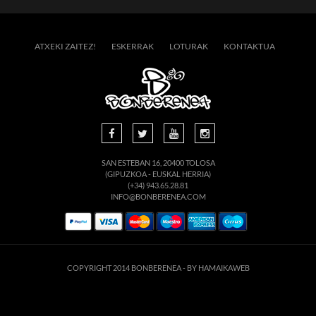
ATXEKI ZAITEZ!
ESKERRAK
LOTURAK
KONTAKTUA
SAN ESTEBAN 16, 20400 TOLOSA
(GIPUZKOA - EUSKAL HERRIA)
(+34) 943.65.28.81
INFO@BONBERENEA.COM
COPYRIGHT 2014 BONBERENEA -
BY HAMAIKAWEB
suario. Si continúa navegando está dando su consentimiento para la aceptación de 
enlace para mayor información.