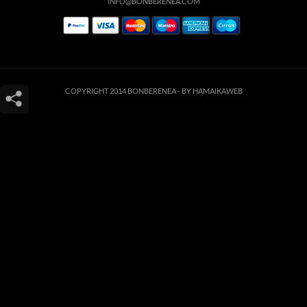
INFO@BONBERENEA.COM
COPYRIGHT 2014 BONBERENEA -
BY HAMAIKAWEB
Este sitio web utiliza cookies para que usted tenga la mejor experiencia de
usuario. Si continúa navegando está dando su consentimiento para la
aceptación de las mencionadas cookies y la aceptación de nuestra
política de
cookies
, pinche el enlace para mayor información.
ACEPTAR