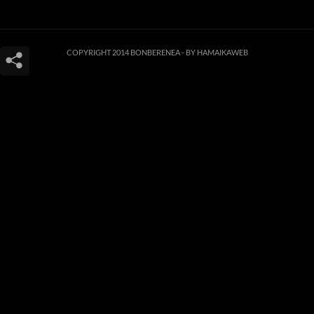
COPYRIGHT 2014 BONBERENEA -
BY HAMAIKAWEB
Este sitio web utiliza cookies para que usted tenga la mejor experiencia de
usuario. Si continúa navegando está dando su consentimiento para la
aceptación de las mencionadas cookies y la aceptación de nuestra
política de
cookies
, pinche el enlace para mayor información.
ACEPTAR