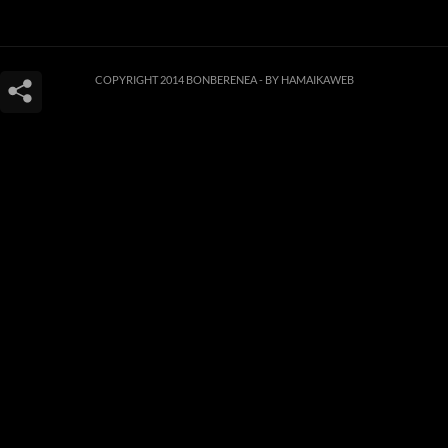
COPYRIGHT 2014 BONBERENEA -
BY HAMAIKAWEB
Este sitio web utiliza cookies para que usted tenga la mejor experiencia de
usuario. Si continúa navegando está dando su consentimiento para la
aceptación de las mencionadas cookies y la aceptación de nuestra
política de
cookies
, pinche el enlace para mayor información.
ACEPTAR