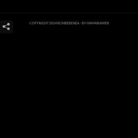
COPYRIGHT 2014 BONBERENEA -
BY HAMAIKAWEB
Este sitio web utiliza cookies para que usted tenga la mejor experiencia de
usuario. Si continúa navegando está dando su consentimiento para la
aceptación de las mencionadas cookies y la aceptación de nuestra
política de
cookies
, pinche el enlace para mayor información.
ACEPTAR