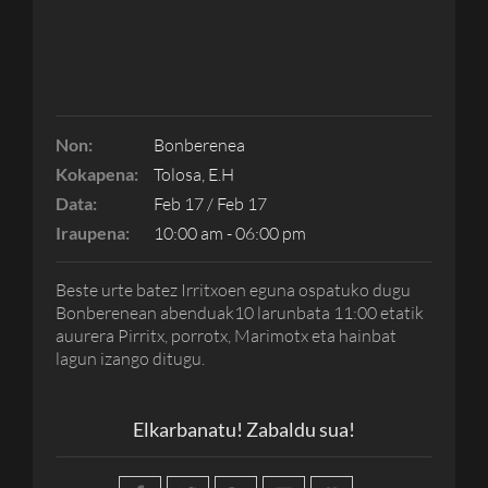
Non:
Bonberenea
Kokapena:
Tolosa, E.H
Data:
Feb 17 / Feb 17
Iraupena:
10:00 am - 06:00 pm
Beste urte batez Irritxoen eguna ospatuko dugu
Bonberenean abenduak10 larunbata 11:00 etatik
auurera Pirritx, porrotx, Marimotx eta hainbat
lagun izango ditugu.
Elkarbanatu! Zabaldu sua!