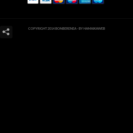
COPYRIGHT 2014 BONBERENEA -
BY HAMAIKAWEB
Este sitio web utiliza cookies para que usted tenga la mejor experiencia de
usuario. Si continúa navegando está dando su consentimiento para la
aceptación de las mencionadas cookies y la aceptación de nuestra
política de
cookies
, pinche el enlace para mayor información.
ACEPTAR