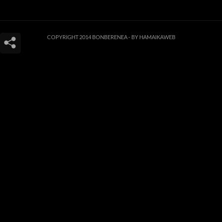
COPYRIGHT 2014 BONBERENEA -
BY HAMAIKAWEB
Este sitio web utiliza cookies para que usted tenga la mejor experiencia de
usuario. Si continúa navegando está dando su consentimiento para la
aceptación de las mencionadas cookies y la aceptación de nuestra
política de
cookies
, pinche el enlace para mayor información.
ACEPTAR