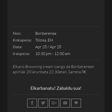
Non:
Bonberenea
Kokapena:
Tolosa, EH
Data:
Apr 28 / Apr 28
Iraupena:
10:30 pm - 12:00 am
Elkano Browning cream izango da Bonberenean
apirilak 28 larunbata 22:30etan. Sarrera 8€.
Elkarbanatu! Zabaldu sua!