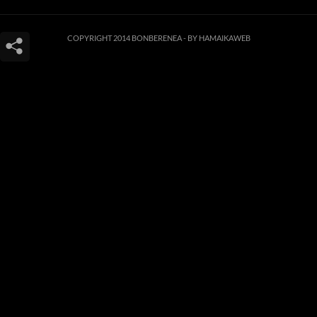
COPYRIGHT 2014 BONBERENEA -
BY HAMAIKAWEB
Este sitio web utiliza cookies para que usted tenga la mejor experiencia de
usuario. Si continúa navegando está dando su consentimiento para la
aceptación de las mencionadas cookies y la aceptación de nuestra
política de
cookies
, pinche el enlace para mayor información.
ACEPTAR