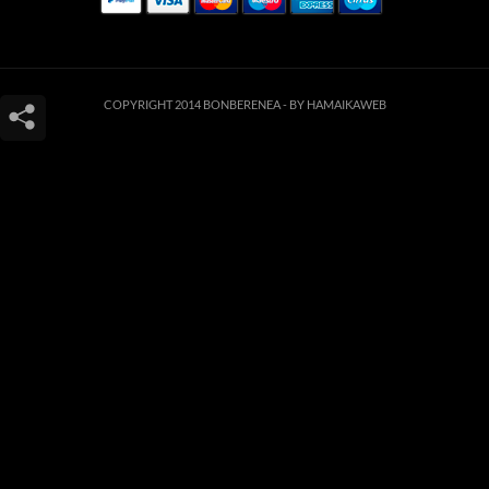
COPYRIGHT 2014 BONBERENEA -
BY HAMAIKAWEB
Este sitio web utiliza cookies para que usted tenga la mejor experiencia de
usuario. Si continúa navegando está dando su consentimiento para la
aceptación de las mencionadas cookies y la aceptación de nuestra
política de
cookies
, pinche el enlace para mayor información.
ACEPTAR