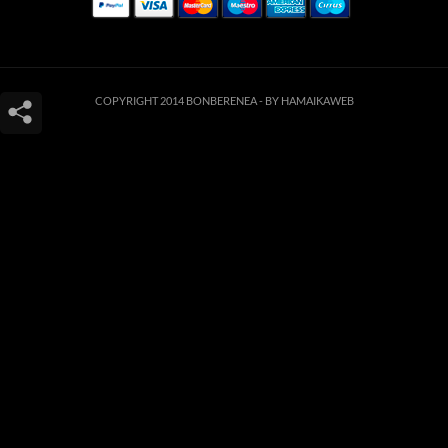
COPYRIGHT 2014 BONBERENEA -
BY HAMAIKAWEB
Este sitio web utiliza cookies para que usted tenga la mejor experiencia de
usuario. Si continúa navegando está dando su consentimiento para la
aceptación de las mencionadas cookies y la aceptación de nuestra
política de
cookies
, pinche el enlace para mayor información.
ACEPTAR