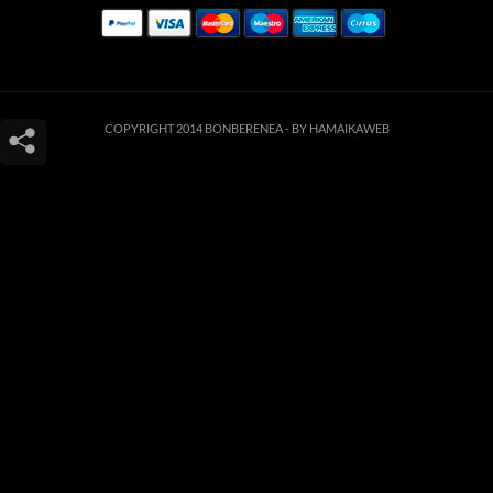
COPYRIGHT 2014 BONBERENEA -
BY HAMAIKAWEB
Este sitio web utiliza cookies para que usted tenga la mejor experiencia de
usuario. Si continúa navegando está dando su consentimiento para la
aceptación de las mencionadas cookies y la aceptación de nuestra
política de
cookies
, pinche el enlace para mayor información.
ACEPTAR