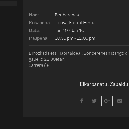
Non:
Bonberenea
Kokapena:
Tolosa, Euskal Herria
Data:
Jan 10 / Jan 10
Iraupena:
10:30 pm - 12:00 pm
Bihozkada eta Habi taldeak Bonberenean izango dira
gaueko 22:30etan.
Sarrera 8€
Elkarbanatu! Zabaldu