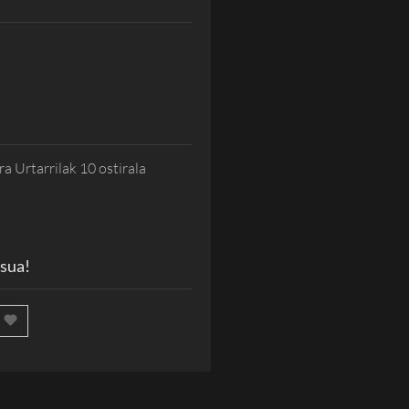
 Urtarrilak 10 ostirala
 sua!