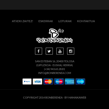
ATXEKI ZAITEZ!
ESKERRAK
LOTURAK
KONTAKTUA
SAN ESTEBAN 16, 20400 TOLOSA
(GIPUZKOA - EUSKAL HERRIA)
(+34) 943.65.28.81
INFO@BONBERENEA.COM
COPYRIGHT 2014 BONBERENEA -
BY HAMAIKAWEB