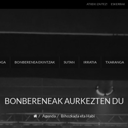
ATXEKI ZAITEZ!
ESKERRAK
OGA
BONBERENEA EKINTZAK
SUTAN
IRRATIA
TXARANGA
BONBERENEAK AURKEZTEN DU
Agenda
Bihozkada eta Habi