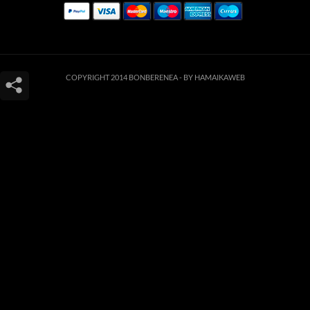
COPYRIGHT 2014 BONBERENEA -
BY HAMAIKAWEB
Este sitio web utiliza cookies para que usted tenga la mejor experiencia de
usuario. Si continúa navegando está dando su consentimiento para la
aceptación de las mencionadas cookies y la aceptación de nuestra
política de
cookies
, pinche el enlace para mayor información.
ACEPTAR