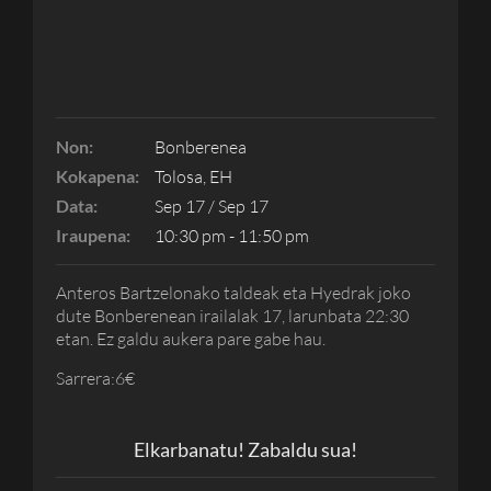
Non:
Bonberenea
Kokapena:
Tolosa, EH
Data:
Sep 17 / Sep 17
Iraupena:
10:30 pm - 11:50 pm
Anteros Bartzelonako taldeak eta Hyedrak joko
dute Bonberenean irailalak 17, larunbata 22:30
etan. Ez galdu aukera pare gabe hau.
Sarrera:6€
Elkarbanatu! Zabaldu sua!