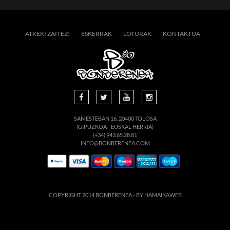
ATXEKI ZAITEZ!
ESKERRAK
LOTURAK
KONTAKTUA
SAN ESTEBAN 16, 20400 TOLOSA
(GIPUZKOA - EUSKAL HERRIA)
(+34) 943.65.28.81
INFO@BONBERENEA.COM
COPYRIGHT 2014 BONBERENEA -
BY HAMAIKAWEB
suario. Si continúa navegando está dando su consentimiento para la aceptación de 
enlace para mayor información.