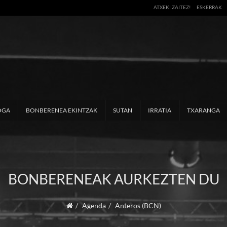
ATXEKI ZAITEZ!
ESKERRAK
OGA
BONBERENEA EKINTZAK
SUTAN
IRRATIA
TXARANGA
BONBERENEAK AURKEZTEN DU
Agenda
Anteros (BCN)