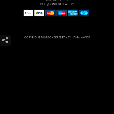
INFO@BONBERENEA.COM
COPYRIGHT 2014 BONBERENEA -
BY HAMAIKAWEB
Este sitio web utiliza cookies para que usted tenga la mejor experiencia de
usuario. Si continúa navegando está dando su consentimiento para la
aceptación de las mencionadas cookies y la aceptación de nuestra
política de
cookies
, pinche el enlace para mayor información.
ACEPTAR