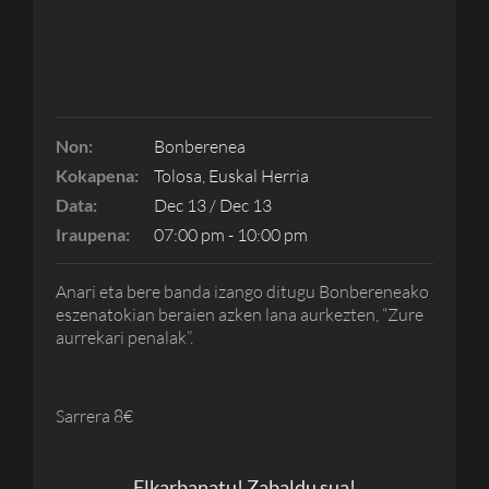
Non:
Bonberenea
Kokapena:
Tolosa, Euskal Herria
Data:
Dec 13 / Dec 13
Iraupena:
07:00 pm - 10:00 pm
Anari eta bere banda izango ditugu Bonbereneako
eszenatokian beraien azken lana aurkezten, “Zure
aurrekari penalak”.
Sarrera 8€
Elkarbanatu! Zabaldu sua!