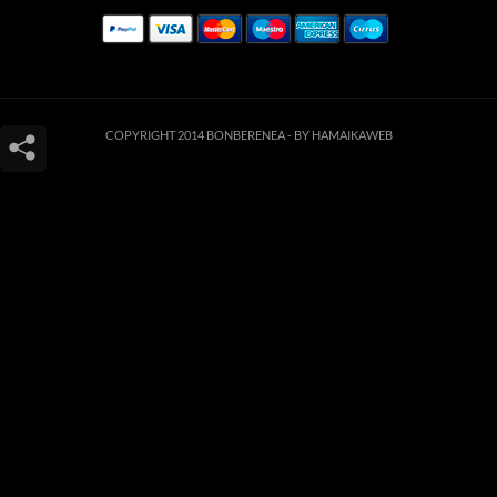
COPYRIGHT 2014 BONBERENEA -
BY HAMAIKAWEB
Este sitio web utiliza cookies para que usted tenga la mejor experiencia de
usuario. Si continúa navegando está dando su consentimiento para la
aceptación de las mencionadas cookies y la aceptación de nuestra
política de
cookies
, pinche el enlace para mayor información.
ACEPTAR