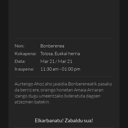
Non:
Bonberenea
Kokapena:
Tolosa, Euskal herria
Data:
Mar 21 / Mar 21
Iraupena:
11:30 am - 01:00 pm
Aurtengo Ahoz aho jaialdia Bonbereneatik pasako
da berriz ere, oraingo honetan Amaia Arriaran
izango dugu umeentzako bideratuta dagoen
atzezmen batekin.
Elkarbanatu! Zabaldu sua!