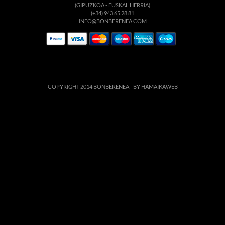
(GIPUZKOA - EUSKAL HERRIA)
(+34) 943.65.28.81
INFO@BONBERENEA.COM
COPYRIGHT 2014 BONBERENEA -
BY HAMAIKAWEB
Este sitio web utiliza cookies para que usted tenga la mejor experiencia de
usuario. Si continúa navegando está dando su consentimiento para la
aceptación de las mencionadas cookies y la aceptación de nuestra
política de
cookies
, pinche el enlace para mayor información.
ACEPTAR