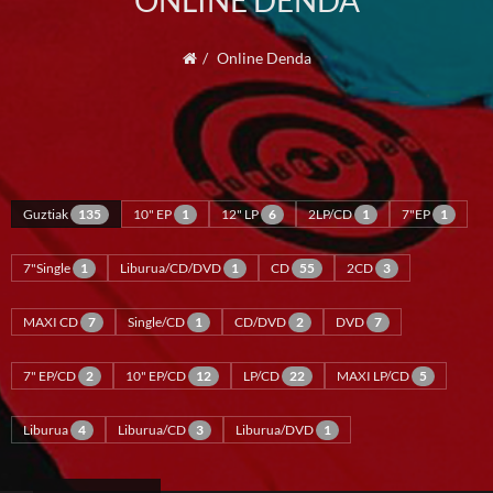
ONLINE DENDA
Online Denda
Guztiak
135
10" EP
1
12" LP
6
2LP/CD
1
7"EP
1
7"Single
1
Liburua/CD/DVD
1
CD
55
2CD
3
MAXI CD
7
Single/CD
1
CD/DVD
2
DVD
7
7" EP/CD
2
10" EP/CD
12
LP/CD
22
MAXI LP/CD
5
Liburua
4
Liburua/CD
3
Liburua/DVD
1