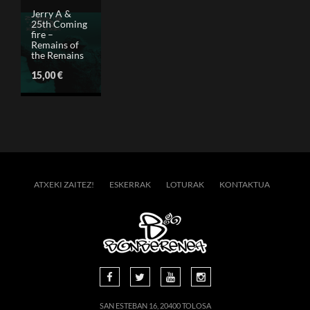
Jerry A &
25th Coming
fire –
Remains of
the Remains
15,00
€
ATXEKI ZAITEZ!
ESKERRAK
LOTURAK
KONTAKTUA
SAN ESTEBAN 16, 20400 TOLOSA