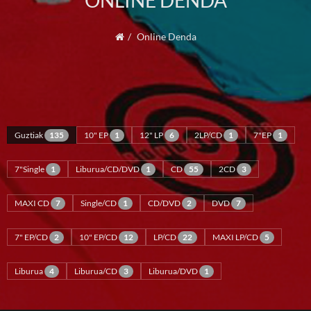
ONLINE DENDA
Online Denda
Guztiak
135
10" EP
1
12" LP
6
2LP/CD
1
7"EP
1
7"Single
1
Liburua/CD/DVD
1
CD
55
2CD
3
MAXI CD
7
Single/CD
1
CD/DVD
2
DVD
7
7" EP/CD
2
10" EP/CD
12
LP/CD
22
MAXI LP/CD
5
Liburua
4
Liburua/CD
3
Liburua/DVD
1