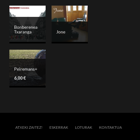
Bonberenea
Txaranga
Jone
Peiremans+
6,00
€
ATXEKI ZAITEZ!
ESKERRAK
LOTURAK
KONTAKTUA