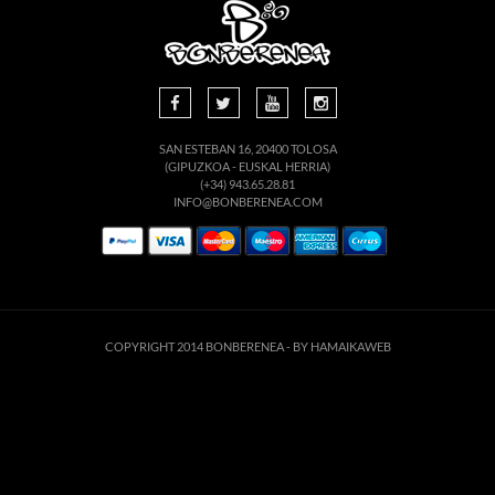
SAN ESTEBAN 16, 20400 TOLOSA
(GIPUZKOA - EUSKAL HERRIA)
(+34) 943.65.28.81
INFO@BONBERENEA.COM
COPYRIGHT 2014 BONBERENEA -
BY HAMAIKAWEB
Este sitio web utiliza cookies para que usted tenga la mejor experiencia de
usuario. Si continúa navegando está dando su consentimiento para la
aceptación de las mencionadas cookies y la aceptación de nuestra
política de
cookies
, pinche el enlace para mayor información.
ACEPTAR