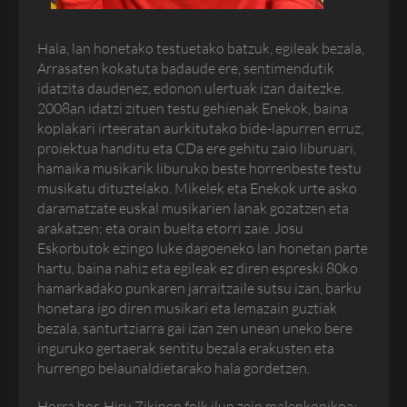
Hala, lan honetako testuetako batzuk, egileak bezala,
Arrasaten kokatuta badaude ere, sentimendutik
idatzita daudenez, edonon ulertuak izan daitezke.
2008an idatzi zituen testu gehienak Enekok, baina
koplakari irteeratan aurkitutako bide-lapurren erruz,
proiektua handitu eta CDa ere gehitu zaio liburuari,
hamaika musikarik liburuko beste horrenbeste testu
musikatu dituztelako. Mikelek eta Enekok urte asko
daramatzate euskal musikarien lanak gozatzen eta
arakatzen; eta orain buelta etorri zaie. Josu
Eskorbutok ezingo luke dagoeneko lan honetan parte
hartu, baina nahiz eta egileak ez diren espreski 80ko
hamarkadako punkaren jarraitzaile sutsu izan, barku
honetara igo diren musikari eta lemazain guztiak
bezala, santurtziarra gai izan zen unean uneko bere
inguruko gertaerak sentitu bezala erakusten eta
hurrengo belaunaldietarako hala gordetzen.
Horra hor, Hiru Zikinen folk ilun zein malenkonikoa;