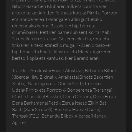
Bihotz Bakartien Klubaren folk eta countryaren
arteko talka; Ain_1en folk gaurkotua; Pirritx, Porrotx
eta Bonberenea Txarangaren adin guztietako
umeendako kanta; Basskeren hip-hop eta
drum&bassa; Pettiren barne ilun sentikorra; Xabi
Strubellen errezitatua; Goseren elektro, rock eta
trikiaren arteko ezinezko muga; F-21en crossover
hip-hopa; eta Enaitz Alustiza eta Manex Agirreren
bertso, kopla eta kantuak. Iker Barandiaran.
Tracklist:Arrakasta(Enaitz Alustiza); Behar du Bilbok
Xiberoa(Hiru Zikinak); Arrakasta(Bihotz Bakartien
Kluba); Naufragoa eta Ohola(Ain-I); Iruñeko
Udala(Pirritx eta Porrotx & Bonberenea Txaranga);
Martin Larralde(Basske); Dena Ohitura, Dena Errua,
Dena Barkamena(Petti); Zerua Itsaso Zikin Bat
Balitz(Xabi Strubell); Banketa Hutsak(Gose);
Tranpak(F21); Behar du Bilbok Xiberoa(Manex
Agirre).