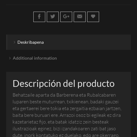
Deskribapena
Additional information
Descripción del producto
Behatzaile aparta da Barberena eta Rubalcabaren
luparen beste muturrean, txikienean, badaki gauzei
eta gertaerei bere tokia eta zergaitia ezbaian jartzen,
baita bere buruari ere. Arrazoi osoz bi egileak ez dira
kazetarietaz fijo, eta batak idatziz zein besteak
ilustrazioak eginez, bizi izandakoaren zati bat jaso
dute, inork kontatuko ez duelako, edo are okerrago,