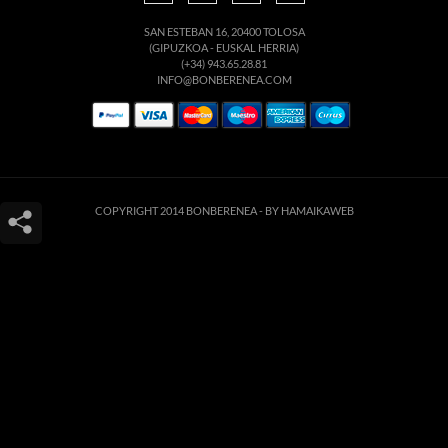
SAN ESTEBAN 16, 20400 TOLOSA
(GIPUZKOA - EUSKAL HERRIA)
(+34) 943.65.28.81
INFO@BONBERENEA.COM
COPYRIGHT 2014 BONBERENEA -
BY HAMAIKAWEB
Este sitio web utiliza cookies para que usted tenga la mejor experiencia de
usuario. Si continúa navegando está dando su consentimiento para la
aceptación de las mencionadas cookies y la aceptación de nuestra
política de
cookies
, pinche el enlace para mayor información.
ACEPTAR