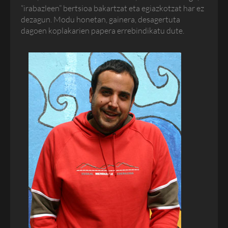
“irabazleen” bertsioa bakartzat eta egiazkotzat har ez
dezagun. Modu honetan, gainera, desagertuta
dagoen koplakarien papera errebindikatu dute.