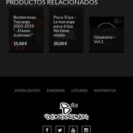
PRODUCTOS RELACIONADOS
Bonberenea
Poca-Tripa –
Txaranga
La txaranga
2003-2013
poca-tripa
“…Etxean,
No tiene
zuzenean!”
miedo
Glaukoma –
Vol.1
15,00
€
20,00
€
ATXEKI ZAITEZ!
ESKERRAK
LOTURAK
KONTAKTUA