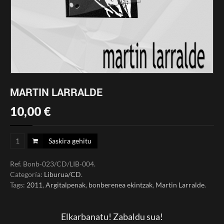
MARTIN LARRALDE
10,00
€
Saskira gehitu
Ref.
Bonb-023/CD/LIB-004
.
Categoría:
Liburua/CD
.
Tags:
2011
,
Argitalpenak
,
bonberenea ekintzak
,
Martin Larralde
.
Elkarbanatu! Zabaldu sua!