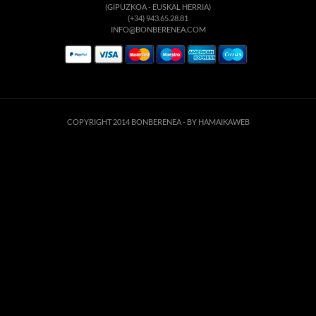
(GIPUZKOA - EUSKAL HERRIA)
(+34) 943.65.28.81
INFO@BONBERENEA.COM
COPYRIGHT 2014 BONBERENEA -
BY HAMAIKAWEB
Este sitio web utiliza cookies para que usted tenga la mejor experiencia de
usuario. Si continúa navegando está dando su consentimiento para la
aceptación de las mencionadas cookies y la aceptación de nuestra
política de
cookies
, pinche el enlace para mayor información.
ACEPTAR