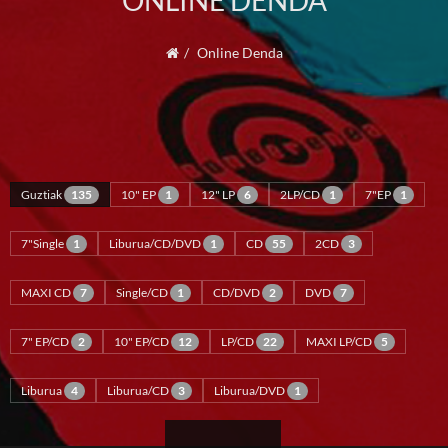
ONLINE DENDA
Online Denda
Guztiak
135
10" EP
1
12" LP
6
2LP/CD
1
7"EP
1
7"Single
1
Liburua/CD/DVD
1
CD
55
2CD
3
MAXI CD
7
Single/CD
1
CD/DVD
2
DVD
7
7" EP/CD
2
10" EP/CD
12
LP/CD
22
MAXI LP/CD
5
Liburua
4
Liburua/CD
3
Liburua/DVD
1