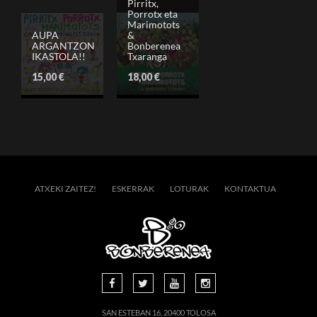
Pirritx,
Porrotx eta
Marimotots
AUPA
&
ARGANTZON
Bonberenea
IKASTOLA!!
Txaranga
15,00
€
18,00
€
ATXEKI ZAITEZ!
ESKERRAK
LOTURAK
KONTAKTUA
SAN ESTEBAN 16, 20400 TOLOSA