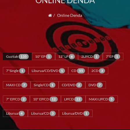
ONLINE DENDA
Online Denda
Guztiak
135
10" EP
1
12" LP
6
2LP/CD
1
7"EP
1
7"Single
1
Liburua/CD/DVD
1
CD
55
2CD
3
MAXI CD
7
Single/CD
1
CD/DVD
2
DVD
7
7" EP/CD
2
10" EP/CD
12
LP/CD
22
MAXI LP/CD
5
Liburua
4
Liburua/CD
3
Liburua/DVD
1