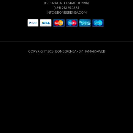
(GIPUZKOA - EUSKAL HERRIA)
(+34) 943.65.28.81
INFO@BONBERENEA.COM
COPYRIGHT 2014 BONBERENEA -
BY HAMAIKAWEB
Este sitio web utiliza cookies para que usted tenga la mejor experiencia de
usuario. Si continúa navegando está dando su consentimiento para la
aceptación de las mencionadas cookies y la aceptación de nuestra
política de
cookies
, pinche el enlace para mayor información.
ACEPTAR