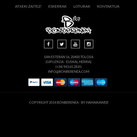
ATXEKI ZAITEZ!
ESKERRAK
LOTURAK
KONTAKTUA
SAN ESTEBAN 16, 20400 TOLOSA
(GIPUZKOA - EUSKAL HERRIA)
(+34) 943.65.28.81
INFO@BONBERENEA.COM
COPYRIGHT 2014 BONBERENEA -
BY HAMAIKAWEB
suario. Si continúa navegando está dando su consentimiento para la aceptación de 
enlace para mayor información.
ACEPTAR