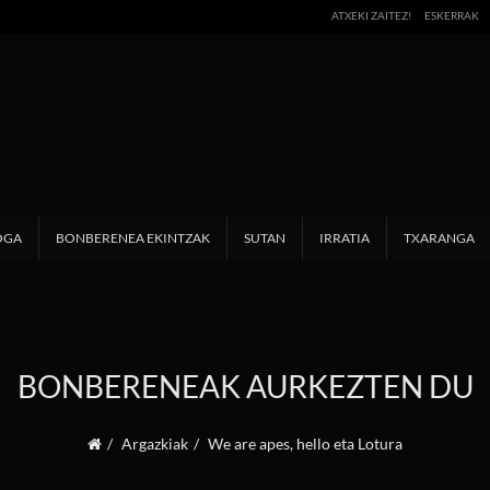
ATXEKI ZAITEZ!
ESKERRAK
OGA
BONBERENEA EKINTZAK
SUTAN
IRRATIA
TXARANGA
BONBERENEAK AURKEZTEN DU
Argazkiak
We are apes, hello eta Lotura