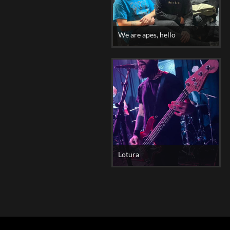
We are apes, hello
Lotura