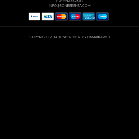
(+34) 943.65.28.81
INFO@BONBERENEA.COM
COPYRIGHT 2014 BONBERENEA -
BY HAMAIKAWEB
suario. Si continúa navegando está dando su consentimiento para la aceptación de 
enlace para mayor información.
ACEPTAR