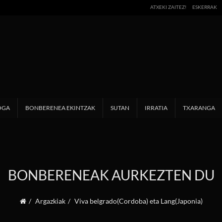
ATXEKI ZAITEZ!
ESKERRAK
OGA
BONBERENEA EKINTZAK
SUTAN
IRRATIA
TXARANGA
BONBERENEAK AURKEZTEN DU
Argazkiak
Viva belgrado(Cordoba) eta Lang(Japonia)