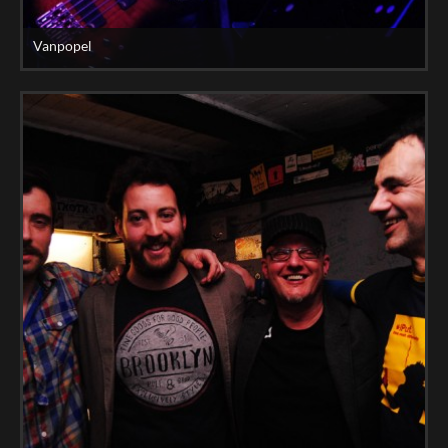
Vanpopel