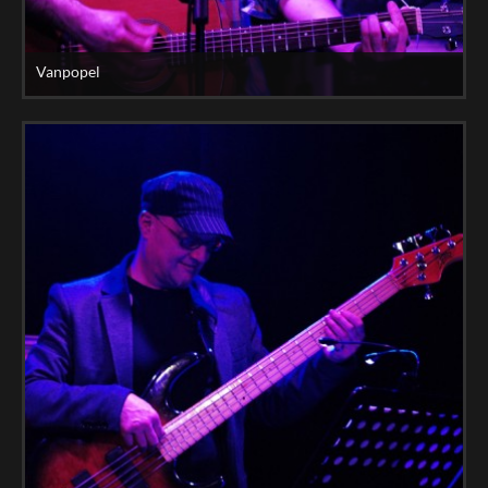
Vanpopel