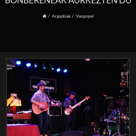
BONBERENEAK AURKEZTEN DU
Argazkiak
Vanpopel