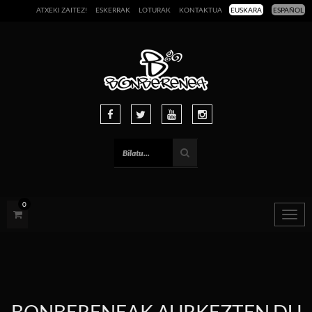
ATXEKI ZAITEZ!
ESKERRAK
LOTURAK
KONTAKTUA
EUSKARA
ESPAÑOL
0
Togg
navig