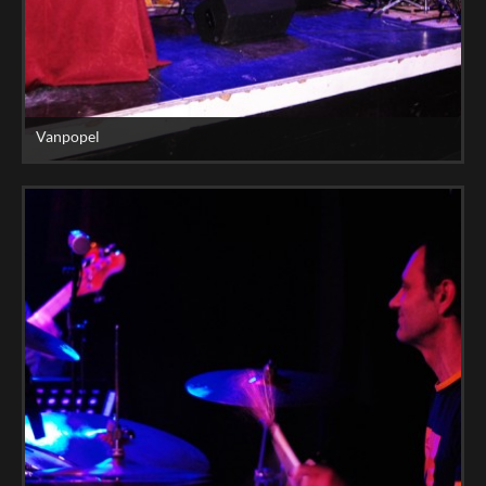
Vanpopel