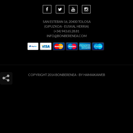
SAN ESTEBAN 16, 20400 TOLOSA
(GIPUZKOA - EUSKAL HERRIA)
(+34) 943.65.28.81
INFO@BONBERENEA.COM
COPYRIGHT 2014 BONBERENEA -
BY HAMAIKAWEB
Este sitio web utiliza cookies para que usted tenga la mejor experiencia de
usuario. Si continúa navegando está dando su consentimiento para la
aceptación de las mencionadas cookies y la aceptación de nuestra
política de
cookies
, pinche el enlace para mayor información.
ACEPTAR