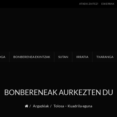
ATXEKI ZAITEZ!
ESKERRAK
OGA
BONBERENEA EKINTZAK
SUTAN
IRRATIA
TXARANGA
BONBERENEAK AURKEZTEN DU
Argazkiak
Tolosa – Kuadrila eguna