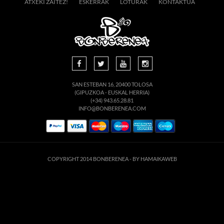
ATXEKI ZAITEZ!
ESKERRAK
LOTURAK
KONTAKTUA
SAN ESTEBAN 16, 20400 TOLOSA
(GIPUZKOA - EUSKAL HERRIA)
(+34) 943.65.28.81
INFO@BONBERENEA.COM
COPYRIGHT 2014 BONBERENEA -
BY HAMAIKAWEB
suario. Si continúa navegando está dando su consentimiento para la aceptación de 
enlace para mayor información.
ACEPTAR