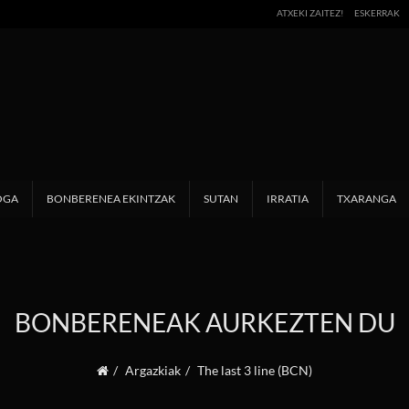
ATXEKI ZAITEZ!
ESKERRAK
OGA
BONBERENEA EKINTZAK
SUTAN
IRRATIA
TXARANGA
BONBERENEAK AURKEZTEN DU
Argazkiak
The last 3 line (BCN)