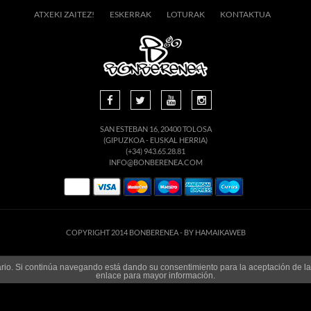
ATXEKI ZAITEZ!
ESKERRAK
LOTURAK
KONTAKTUA
SAN ESTEBAN 16, 20400 TOLOSA
(GIPUZKOA - EUSKAL HERRIA)
(+34) 943.65.28.81
INFO@BONBERENEA.COM
COPYRIGHT 2014 BONBERENEA -
BY HAMAIKAWEB
suario. Si continúa navegando está dando su consentimiento para la aceptación de 
enlace para mayor información.
ACEPTAR