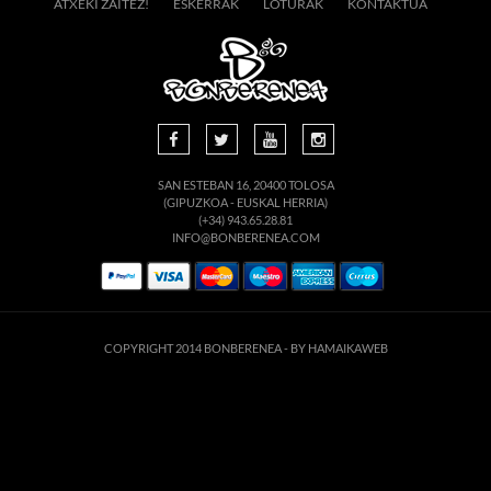
ATXEKI ZAITEZ!
ESKERRAK
LOTURAK
KONTAKTUA
SAN ESTEBAN 16, 20400 TOLOSA
(GIPUZKOA - EUSKAL HERRIA)
(+34) 943.65.28.81
INFO@BONBERENEA.COM
COPYRIGHT 2014 BONBERENEA -
BY HAMAIKAWEB
suario. Si continúa navegando está dando su consentimiento para la aceptación de 
enlace para mayor información.
ACEPTAR