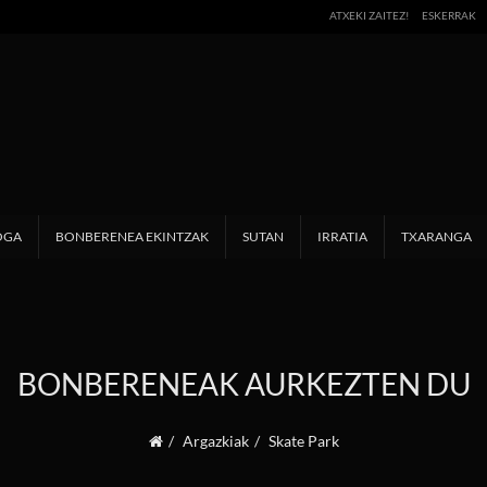
ATXEKI ZAITEZ!
ESKERRAK
OGA
BONBERENEA EKINTZAK
SUTAN
IRRATIA
TXARANGA
BONBERENEAK AURKEZTEN DU
Argazkiak
Skate Park