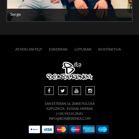
Serge
ATXEKI ZAITEZ!
ESKERRAK
LOTURAK
KONTAKTUA
SAN ESTEBAN 16, 20400 TOLOSA
(GIPUZKOA - EUSKAL HERRIA)
(+34) 943.65.28.81
INFO@BONBERENEA.COM