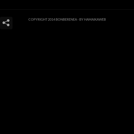
COPYRIGHT 2014 BONBERENEA -
BY HAMAIKAWEB
Este sitio web utiliza cookies para que usted tenga la mejor experiencia de
usuario. Si continúa navegando está dando su consentimiento para la
aceptación de las mencionadas cookies y la aceptación de nuestra
política de
cookies
, pinche el enlace para mayor información.
ACEPTAR