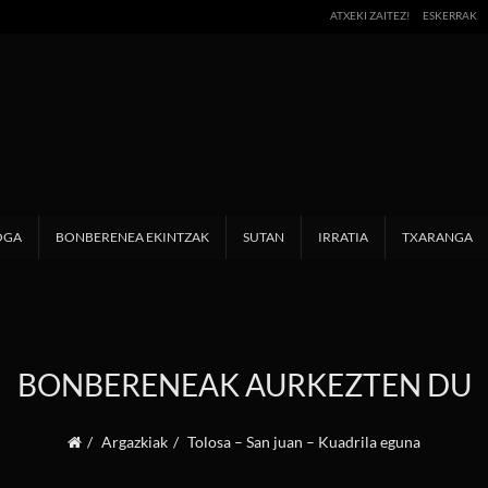
ATXEKI ZAITEZ!
ESKERRAK
OGA
BONBERENEA EKINTZAK
SUTAN
IRRATIA
TXARANGA
BONBERENEAK AURKEZTEN DU
Argazkiak
Tolosa – San juan – Kuadrila eguna