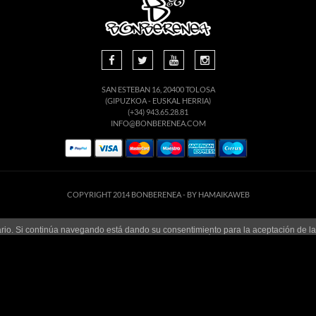
SAN ESTEBAN 16, 20400 TOLOSA
(GIPUZKOA - EUSKAL HERRIA)
(+34) 943.65.28.81
INFO@BONBERENEA.COM
COPYRIGHT 2014 BONBERENEA -
BY HAMAIKAWEB
suario. Si continúa navegando está dando su consentimiento para la aceptación de 
enlace para mayor información.
ACEPTAR