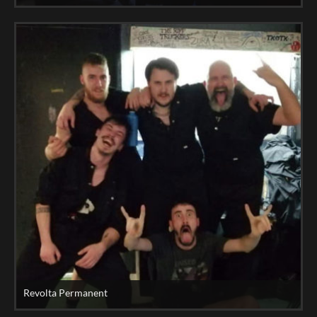
Revolta Permanent