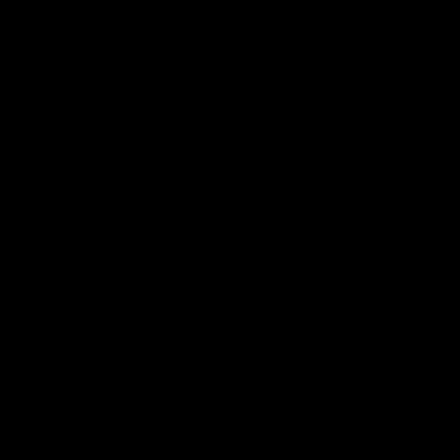
Laukatu