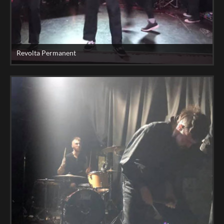
Revolta Permanent