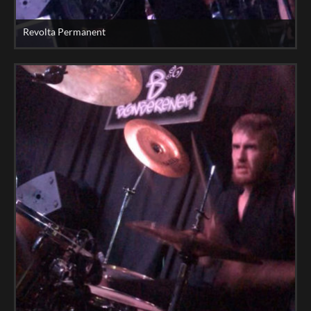
Revolta Permanent