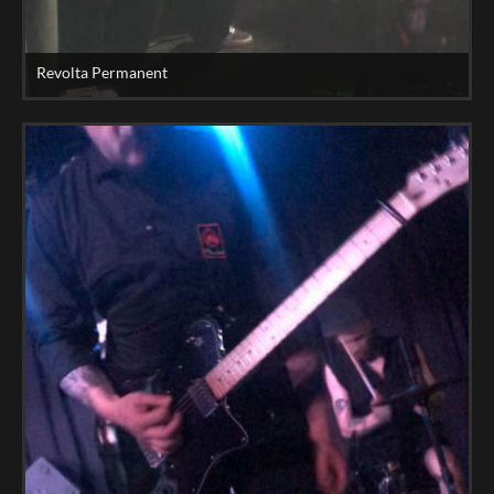
Revolta Permanent