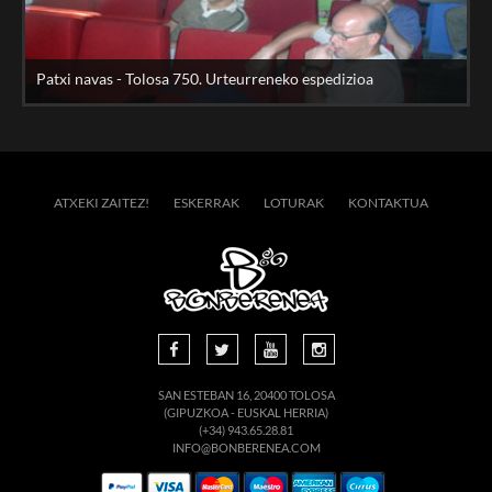
Patxi navas - Tolosa 750. Urteurreneko espedizioa
ATXEKI ZAITEZ!
ESKERRAK
LOTURAK
KONTAKTUA
SAN ESTEBAN 16, 20400 TOLOSA
(GIPUZKOA - EUSKAL HERRIA)
(+34) 943.65.28.81
INFO@BONBERENEA.COM