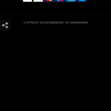
COPYRIGHT 2014 BONBERENEA -
BY HAMAIKAWEB
Este sitio web utiliza cookies para que usted tenga la mejor experiencia de
usuario. Si continúa navegando está dando su consentimiento para la
aceptación de las mencionadas cookies y la aceptación de nuestra
política de
cookies
, pinche el enlace para mayor información.
ACEPTAR