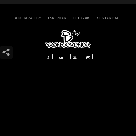
ATXEKI ZAITEZ!
ESKERRAK
LOTURAK
KONTAKTUA
SAN ESTEBAN 16, 20400 TOLOSA
(GIPUZKOA - EUSKAL HERRIA)
(+34) 943.65.28.81
INFO@BONBERENEA.COM
COPYRIGHT 2014 BONBERENEA -
BY HAMAIKAWEB