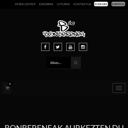
ATXEKI ZAITEZ!
ESKERRAK
LOTURAK
KONTAKTUA
EUSKARA
ESPAÑOL
0
Togg
navig