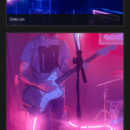
Onki xin