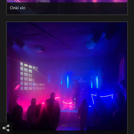
Onki xin