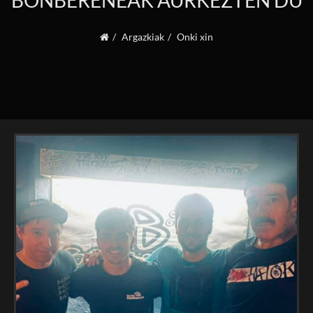
BONBERENEAK AURKEZTEN DU
Argazkiak
Onki xin