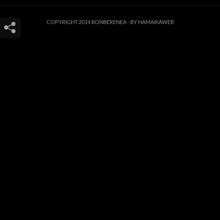
COPYRIGHT 2014 BONBERENEA -
BY HAMAIKAWEB
Este sitio web utiliza cookies para que usted tenga la mejor experiencia de
usuario. Si continúa navegando está dando su consentimiento para la
aceptación de las mencionadas cookies y la aceptación de nuestra
política de
cookies
, pinche el enlace para mayor información.
ACEPTAR