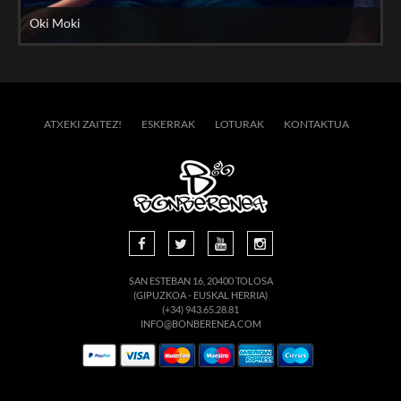
Oki Moki
ATXEKI ZAITEZ!
ESKERRAK
LOTURAK
KONTAKTUA
SAN ESTEBAN 16, 20400 TOLOSA
(GIPUZKOA - EUSKAL HERRIA)
(+34) 943.65.28.81
INFO@BONBERENEA.COM