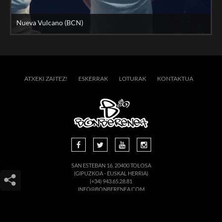
Nueva Vulcano (BCN)
ATXEKI ZAITEZ!
ESKERRAK
LOTURAK
KONTAKTUA
SAN ESTEBAN 16, 20400 TOLOSA
(GIPUZKOA - EUSKAL HERRIA)
(+34) 943.65.28.81
INFO@BONBERENEA.COM