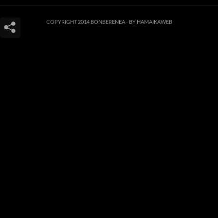
COPYRIGHT 2014 BONBERENEA -
BY HAMAIKAWEB
Este sitio web utiliza cookies para que usted tenga la mejor experiencia de
usuario. Si continúa navegando está dando su consentimiento para la
aceptación de las mencionadas cookies y la aceptación de nuestra
política de
cookies
, pinche el enlace para mayor información.
ACEPTAR