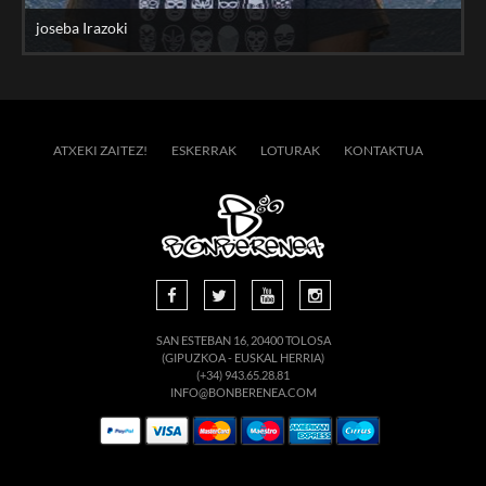
joseba Irazoki
ATXEKI ZAITEZ!
ESKERRAK
LOTURAK
KONTAKTUA
SAN ESTEBAN 16, 20400 TOLOSA
(GIPUZKOA - EUSKAL HERRIA)
(+34) 943.65.28.81
INFO@BONBERENEA.COM